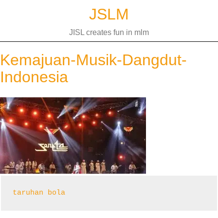
Skip
JSLM
to
content
JISL creates fun in mlm
Kemajuan-Musik-Dangdut-
Indonesia
taruhan bola