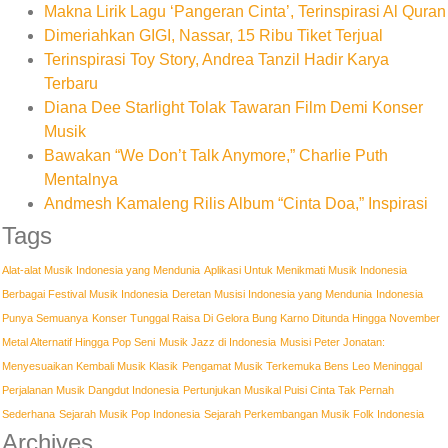
Makna Lirik Lagu ‘Pangeran Cinta’, Terinspirasi Al Quran
Dimeriahkan GIGI, Nassar, 15 Ribu Tiket Terjual
Terinspirasi Toy Story, Andrea Tanzil Hadir Karya
Terbaru
Diana Dee Starlight Tolak Tawaran Film Demi Konser
Musik
Bawakan “We Don’t Talk Anymore,” Charlie Puth
Mentalnya
Andmesh Kamaleng Rilis Album “Cinta Doa,” Inspirasi
Tags
Alat-alat Musik Indonesia yang Mendunia
Aplikasi Untuk Menikmati Musik Indonesia
Berbagai Festival Musik Indonesia
Deretan Musisi Indonesia yang Mendunia
Indonesia
Punya Semuanya
Konser Tunggal Raisa Di Gelora Bung Karno Ditunda Hingga November
Metal Alternatif Hingga Pop Seni
Musik Jazz di Indonesia
Musisi Peter Jonatan:
Menyesuaikan Kembali Musik Klasik
Pengamat Musik Terkemuka Bens Leo Meninggal
Perjalanan Musik Dangdut Indonesia
Pertunjukan Musikal Puisi Cinta Tak Pernah
Sederhana
Sejarah Musik Pop Indonesia
Sejarah Perkembangan Musik Folk Indonesia
Archives