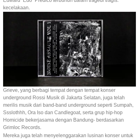
Edward “Edo” Predico terbunuh dalam tragedi tragis.
kecelakaan.
Grieve, yang berbagi tempat dengan tempat konser
underground Rossi Musik di Jakarta Selatan, juga telah
merilis musik dari band-band underground seperti Sumpah,
Ssslothhh, Ora Iso dan Candlegoat, serta grup hip-hop
Homicide bekerjasama dengan Bandung- berdasarkan
Grimloc Records.
Mereka juga telah menyelenggarakan lusinan konser untuk