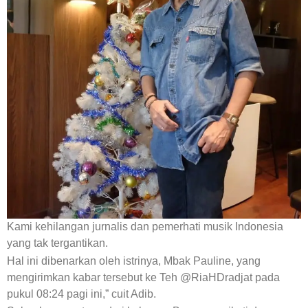
Kami kehilangan jurnalis dan pemerhati musik Indonesia
yang tak tergantikan.
Hal ini dibenarkan oleh istrinya, Mbak Pauline, yang
mengirimkan kabar tersebut ke Teh @RiaHDradjat pada
pukul 08:24 pagi ini,” cuit Adib.