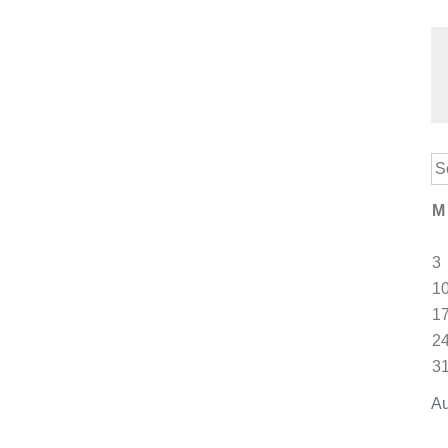
Se
for
M
3
1
1
2
3
Au