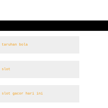
taruhan bola
slot
slot gacor hari ini