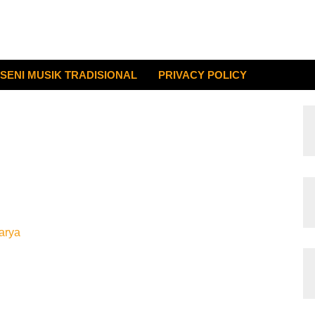
SENI MUSIK TRADISIONAL
PRIVACY POLICY
Karya