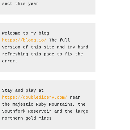
sect this year
Welcome to my blog 
https://bloog.io/
 The full 
version of this site and try hard 
refreshing this page to fix the 
error.
Stay and play at 
https://doubledicerv.com/
 near 
the majestic Ruby Mountains, the 
Southfork Reservoir and the large 
northern gold mines