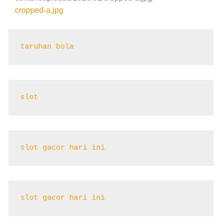
Post
cropped-a.jpg
navigation
taruhan bola
slot
slot gacor hari ini
slot gacor hari ini