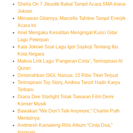
Sheila On 7 Jikustik Bakal Tampil Acara SMA Iriana
Jokowi
Menawan Gitarnya, Marcello Tahitoe Tampil Enerjik
Acara Ini
Ariel Mengaku Kesulitan Mengingat Kunci Gitar
Lagu Peterpan
Kata Jokowi Soal Lagu Igor Saykoji Tentang Ibu
Kota Negara
Makna Lirik Lagu ‘Pangeran Cinta’, Terinspirasi Al
Quran
Dimeriahkan GIGI, Nassar, 15 Ribu Tiket Terjual
Terinspirasi Toy Story, Andrea Tanzil Hadir Karya
Terbaru
Diana Dee Starlight Tolak Tawaran Film Demi
Konser Musik
Bawakan “We Don’t Talk Anymore,” Charlie Puth
Mentalnya
Andmesh Kamaleng Rilis Album “Cinta Doa,”
Inspirasi