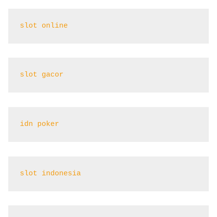
slot online
slot gacor
idn poker
slot indonesia