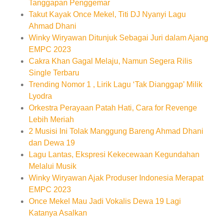
Tanggapan Penggemar
Takut Kayak Once Mekel, Titi DJ Nyanyi Lagu
Ahmad Dhani
Winky Wiryawan Ditunjuk Sebagai Juri dalam Ajang
EMPC 2023
Cakra Khan Gagal Melaju, Namun Segera Rilis
Single Terbaru
Trending Nomor 1 , Lirik Lagu ‘Tak Dianggap’ Milik
Lyodra
Orkestra Perayaan Patah Hati, Cara for Revenge
Lebih Meriah
2 Musisi Ini Tolak Manggung Bareng Ahmad Dhani
dan Dewa 19
Lagu Lantas, Ekspresi Kekecewaan Kegundahan
Melalui Musik
Winky Wiryawan Ajak Produser Indonesia Merapat
EMPC 2023
Once Mekel Mau Jadi Vokalis Dewa 19 Lagi
Katanya Asalkan